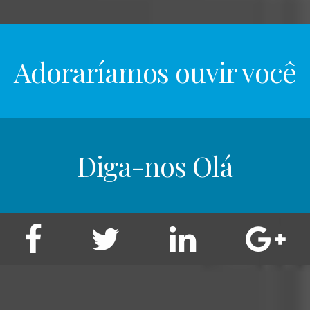
Adoraríamos ouvir você
Diga-nos Olá